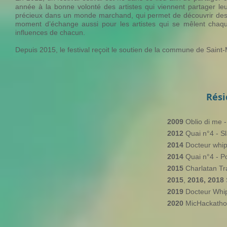
année à la bonne volonté des artistes qui viennent partager l
précieux dans un monde marchand, qui permet de découvrir des c
moment d’échange aussi pour les artistes qui se mêlent chaqu
influences de chacun.
Depuis 2015, le festival reçoit le soutien de la commune de Sain
Rési
2009
Oblio di me 
2012
Quai n°4 - S
2014
Docteur whip
2014
Quai n°4 - P
2015
Charlatan Tr
2015
,
2016, 2018
2019
Docteur Whip
2020
MicHackathon