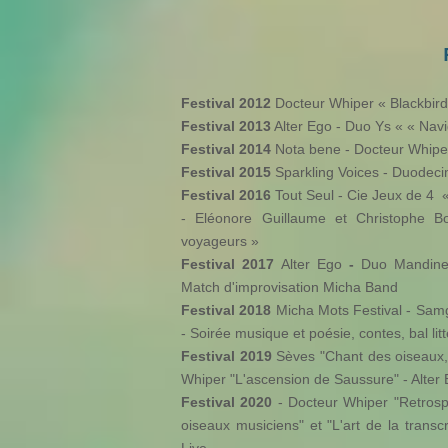
Festival 2012
Docteur Whiper « Blackbird 
Festival 2013
Alter Ego - Duo Ys « « Nav
Festival 2014
Nota bene - Docteur Whiper
Festival 2015
Sparkling Voices - Duodecim
Festival 2016
Tout Seul - Cie Jeux de 4 
- Eléonore Guillaume et Christophe B
voyageurs »
Festival 2017
Alter Ego
-
Duo Mandine-
Match d'improvisation Micha Band
Festival 2018
Micha Mots Festival - Samg
- Soirée musique et poésie, contes, bal lit
Festival 2019
Sèves "Chant des oiseaux,
Whiper "L'ascension de Saussure" - Alter 
Festival 2020
- Docteur Whiper "Retrospe
oiseaux musiciens" et "L'art de la trans